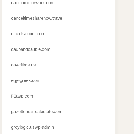
cacciamotorworx.com
canceltimesharenow.travel
cinediscount.com
daubandbauble.com
davefilms.us
egy-greek.com
f-1asp.com
gazettemailrealestate.com
greylogic.uswp-admin