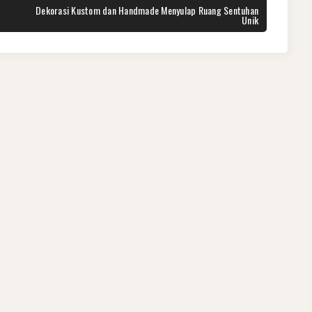
NEXT
Dekorasi Kustom dan Handmade Menyulap Ruang Sentuhan
POST:
Unik