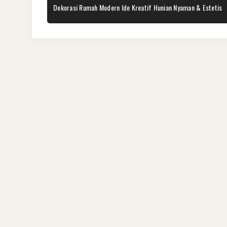
pos
PREVIOUS
Dekorasi Rumah Modern Ide Kreatif Hunian Nyaman & Estetis
POST: