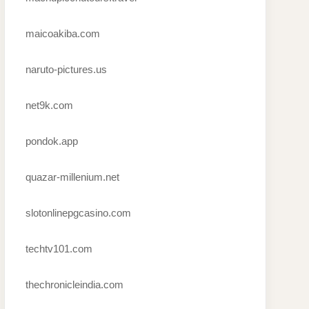
maicoakiba.com
naruto-pictures.us
net9k.com
pondok.app
quazar-millenium.net
slotonlinepgcasino.com
techtv101.com
thechronicleindia.com