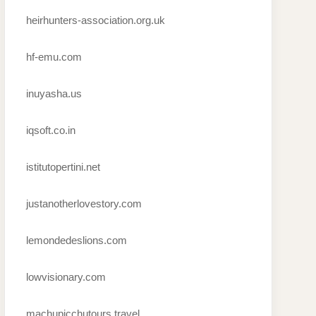
heirhunters-association.org.uk
hf-emu.com
inuyasha.us
iqsoft.co.in
istitutopertini.net
justanotherlovestory.com
lemondedeslions.com
lowvisionary.com
machupicchutours.travel